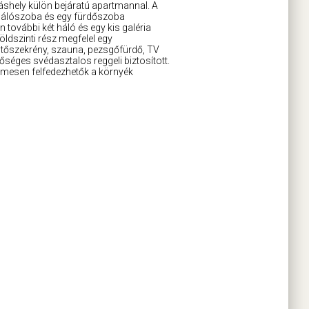
áshely külön bejáratú apartmannal. A
y hálószoba és egy fürdőszoba
 további két háló és egy kis galéria
ldszinti rész megfelel egy
tőszekrény, szauna, pezsgőfürdő, TV
őséges svédasztalos reggeli biztosított.
lmesen felfedezhetők a környék