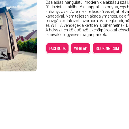
Családias hangulatú, modern kialakítású száll
földszinten található a nappali, a konyha, eg
zuhanyzóval. Az emeletre lépcső vezet, ahol van
kanapéval. Nem teljesen akadálymentes, de a fö
mozgáskorlátozott számára. Van légkondi, hű
és WIFI. A vendégek a kertben is pihenhetnek. B
A helyszínen kölcsönzött kerékpárokkal kénye
látnivalói. Ingyenes magánparkoló.
FACEBOOK
WEBLAP
BOOKING.COM