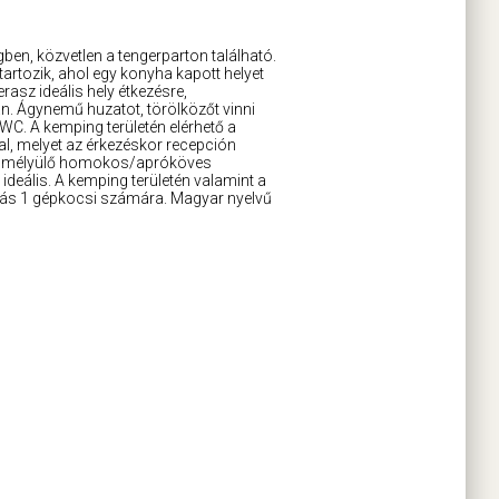
gben, közvetlen a tengerparton található.
tartozik, ahol egy konyha kapott helyet
erasz ideális hely étkezésre,
van. Ágynemű huzatot, törölközőt vinni
e WC. A kemping területén elérhető a
zal, melyet az érkezéskor recepción
san mélyülő homokos/apróköves
deális. A kemping területén valamint a
olás 1 gépkocsi számára. Magyar nyelvű