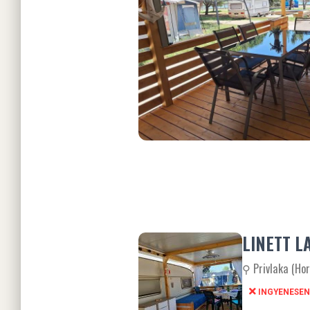
LINETT L
⚲ Privlaka (Ho
INGYENESEN