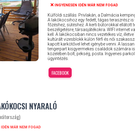
INGYENESEN IDÉN MÁR NEM FOGAD
Külföldi szállás: Privlakán, a Dalmácia kempin
A lakókocsihoz egy fedett, tágas teraszrész is 
főzéshez, sütéshez. A kerti bútorokkal ellátott t
beszélgetésre, társasjátékokra. WIFI internet 
kell. A lakókocsiban nincs vezetékes víz, illetv
kultúrált vizesblokk külön férfi és női szakass
kapott karkötővel lehet igénybe venni. A las
tengerpart kisgyermekes családok számára is i
közelében bolt, pékség, posta. Ingyenes park
ügyintézés.
FACEBOOK
AKÓKOCSI NYARALÓ
rvátország)
 IDÉN MÁR NEM FOGAD