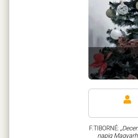
F.TIBORNÉ:
„Decem
napig Magyarhe