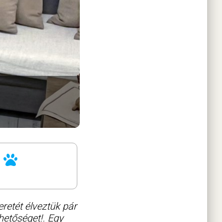
etét élveztük pár
hetőséget!. Egy