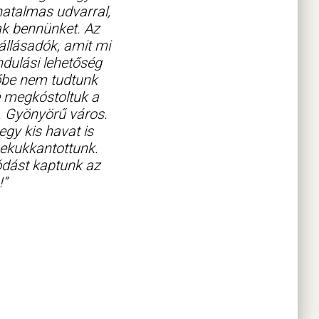
hatalmas udvarral,
ak bennünket. Az
állásadók, amit mi
ándulási lehetőség
dőbe nem tudtunk
te megkóstoltuk a
. Gyönyörű város.
gy kis havat is
bekukkantottunk.
ódást kaptunk az
!”