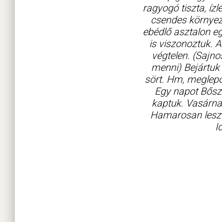
ragyogó tiszta, í
csendes környez
ebédlő asztalon eg
is viszonoztuk. A
végtelen. (Sajn
menni) Bejártuk 
sört. Hm, meglepő
Egy napot Bőszé
kaptuk. Vasárnap
Hamarosan lesz 
I