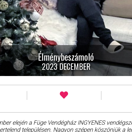
Élménybeszámoló
2023 DECEMBER
ber elején a Füge Vendégház INGYENES vendégszer
rtelend településen. Nagyon szépen köszönjük a le