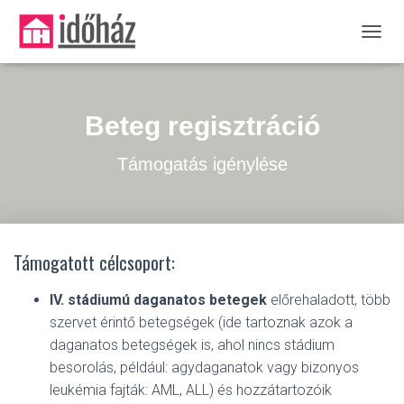
NAVIG
Beteg regisztráció
Támogatás igénylése
Támogatott célcsoport:
IV. stádiumú daganatos betegek
előrehaladott, több
szervet érintő betegségek (ide tartoznak azok a
daganatos betegségek is, ahol nincs stádium
besorolás, például: agydaganatok vagy bizonyos
leukémia fajták: AML, ALL) és hozzátartozóik