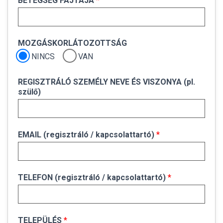
B
BETEGSÉG FAJTÁJA
*
E
T
E
G
MOZGÁSKORLÁTOZOTTSÁG
k
NINCS
VAN
a
p
c
REGISZTRÁLÓ SZEMÉLY NEVE ÉS VISZONYA (pl.
s
szülő)
o
l
a
t
EMAIL (regisztráló / kapcsolattartó)
*
t
a
r
t
TELEFON (regisztráló / kapcsolattartó)
*
ó
)
k
a
p
TELEPÜLÉS
*