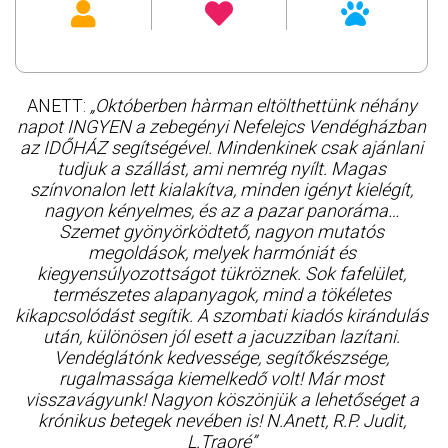
ANETT:
„Októberben hàrman eltölthettünk néhány
napot INGYEN a zebegényi Nefelejcs Vendégházban
az IDŐHÁZ segítségével. Mindenkinek csak ajánlani
tudjuk a szállást, ami nemrég nyílt. Magas
színvonalon lett kialakítva, minden igényt kielégít,
nagyon kényelmes, és az a pazar panoráma…
Szemet gyönyörködtető, nagyon mutatós
megoldások, melyek harmóniát és
kiegyensúlyozottságot tükröznek. Sok fafelület,
természetes alapanyagok, mind a tökéletes
kikapcsolódást segítik. A szombati kiadós kirándulás
után, különösen jól esett a jacuzziban lazítani.
Vendéglátónk kedvessége, segítőkészsége,
rugalmassága kiemelkedő volt! Már most
visszavágyunk! Nagyon köszönjük a lehetőséget a
krónikus betegek nevében is! N.Anett, R.P. Judit,
L.Traoré”