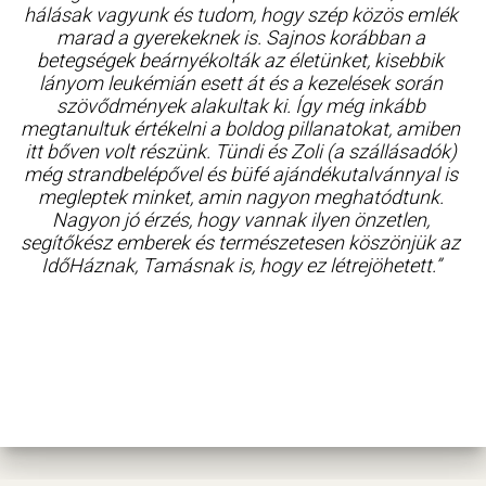
hálásak vagyunk és tudom, hogy szép közös emlék
marad a gyerekeknek is. Sajnos korábban a
betegségek beárnyékolták az életünket, kisebbik
lányom leukémián esett át és a kezelések során
szövődmények alakultak ki. Így még inkább
megtanultuk értékelni a boldog pillanatokat, amiben
itt bőven volt részünk. Tündi és Zoli (a szállásadók)
még strandbelépővel és büfé ajándékutalvánnyal is
megleptek minket, amin nagyon meghatódtunk.
Nagyon jó érzés, hogy vannak ilyen önzetlen,
segítőkész emberek és természetesen köszönjük az
IdőHáznak, Tamásnak is, hogy ez létrejöhetett.”