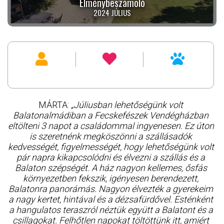
Élménybeszámoló
2024 JÚLIUS
MÁRTA:
„Júliusban lehetőségünk volt
Balatonalmádiban a Fecskefészek Vendégházban
eltölteni 3 napot a családommal ingyenesen. Ez úton
is szeretnénk megköszönni a szállásadók
kedvességét, figyelmességét, hogy lehetőségünk volt
pár napra kikapcsolódni és élvezni a szállás és a
Balaton szépségét. A ház nagyon kellemes, ősfás
környezetben fekszik, igényesen berendezett,
Balatonra panorámás. Nagyon élvezték a gyerekeim
a nagy kertet, hintával és a dézsafürdővel. Esténként
a hangulatos teraszról néztük együtt a Balatont és a
csillagokat. Felhőtlen napokat töltöttünk itt, amiért