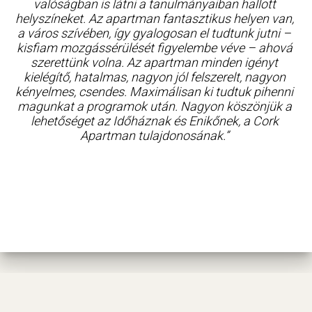
valóságban is látni a tanulmányaiban hallott
helyszíneket. Az apartman fantasztikus helyen van,
a város szívében, így gyalogosan el tudtunk jutni –
kisfiam mozgássérülését figyelembe véve – ahová
szerettünk volna. Az apartman minden igényt
kielégítő, hatalmas, nagyon jól felszerelt, nagyon
kényelmes, csendes. Maximálisan ki tudtuk pihenni
magunkat a programok után. Nagyon köszönjük a
lehetőséget az Időháznak és Enikőnek, a Cork
Apartman tulajdonosának.”
ADATVÉDELMI SZABÁLYZAT
TÉRKÉP © OPENSOURCEMAP