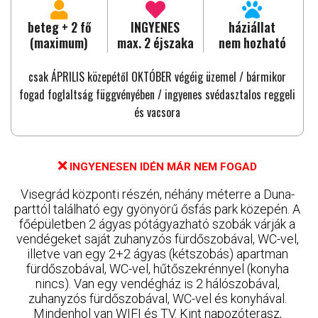
beteg + 2 fő
INGYENES
háziállat
(maximum)
max. 2 éjszaka
nem hozható
csak ÁPRILIS közepétől OKTÓBER végéig üzemel / bármikor
fogad foglaltság függvényében / ingyenes svédasztalos reggeli
és vacsora
INGYENESEN IDÉN MÁR NEM FOGAD
Visegrád központi részén, néhány méterre a Duna-
parttól található egy gyönyörű ősfás park közepén. A
főépületben 2 ágyas pótágyazható szobák várják a
vendégeket saját zuhanyzós fürdőszobával, WC-vel,
illetve van egy 2+2 ágyas (kétszobás) apartman
fürdőszobával, WC-vel, hűtőszekrénnyel (konyha
nincs). Van egy vendégház is 2 hálószobával,
zuhanyzós fürdőszobával, WC-vel és konyhával.
Mindenhol van WIFI és TV. Kint napozóterasz,