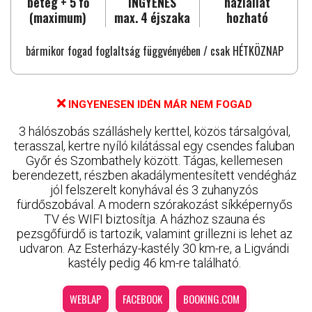
beteg + 5 fő
INGYENES
háziállat
(maximum)
max. 4 éjszaka
hozható
bármikor fogad foglaltság függvényében / csak HÉTKÖZNAP
INGYENESEN IDÉN MÁR NEM FOGAD
3 hálószobás szálláshely kerttel, közös társalgóval,
terasszal, kertre nyíló kilátással egy csendes faluban
Győr és Szombathely között. Tágas, kellemesen
berendezett, részben akadálymentesített vendégház
jól felszerelt konyhával és 3 zuhanyzós
fürdőszobával. A modern szórakozást síkképernyős
TV és WIFI biztosítja. A házhoz szauna és
pezsgőfürdő is tartozik, valamint grillezni is lehet az
udvaron. Az Esterházy-kastély 30 km-re, a Ligvándi
kastély pedig 46 km-re található.
WEBLAP
FACEBOOK
BOOKING.COM