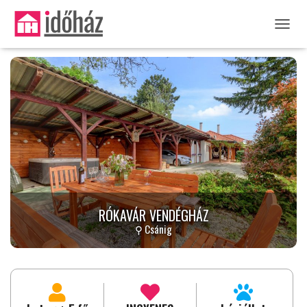
NAVIG
RÓKAVÁR VENDÉGHÁZ
⚲ Csánig