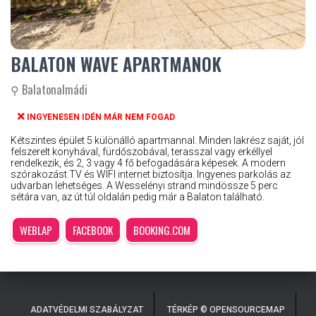
BALATON WAVE APARTMANOK
⚲ Balatonalmádi
INGYENESEN IDÉN MÁR NEM FOGAD
Kétszintes épület 5 különálló apartmannal. Minden lakrész saját, jól
felszerelt konyhával, fürdőszobával, terasszal vagy erkéllyel
rendelkezik, és 2, 3 vagy 4 fő befogadására képesek. A modern
szórakozást TV és WIFI internet biztosítja. Ingyenes parkolás az
udvarban lehetséges. A Wesselényi strand mindössze 5 perc
sétára van, az út túl oldalán pedig már a Balaton található.
WEBLAP
FACEBOOK
BOOKING.COM
ADATVÉDELMI SZABÁLYZAT
TÉRKÉP © OPENSOURCEMAP