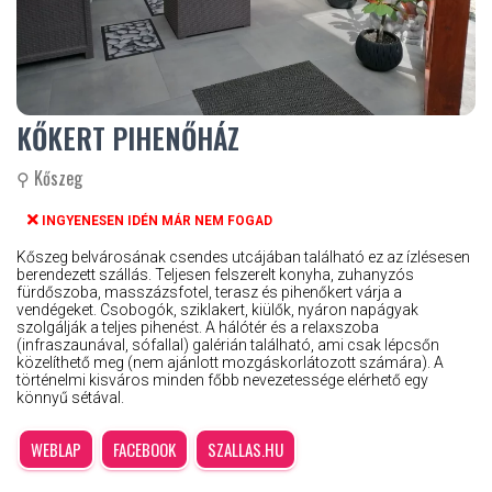
KŐKERT PIHENŐHÁZ
⚲ Kőszeg
INGYENESEN IDÉN MÁR NEM FOGAD
Kőszeg belvárosának csendes utcájában található ez az ízlésesen
berendezett szállás. Teljesen felszerelt konyha, zuhanyzós
fürdőszoba, masszázsfotel, terasz és pihenőkert várja a
vendégeket. Csobogók, sziklakert, kiülők, nyáron napágyak
szolgálják a teljes pihenést. A hálótér és a relaxszoba
(infraszaunával, sófallal) galérián található, ami csak lépcsőn
közelíthető meg (nem ajánlott mozgáskorlátozott számára). A
történelmi kisváros minden főbb nevezetessége elérhető egy
könnyű sétával.
WEBLAP
FACEBOOK
SZALLAS.HU