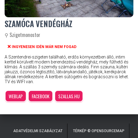
SZAMÓCA VENDÉGHÁZ
⚲ Szigetmonostor
INGYENESEN IDÉN MÁR NEM FOGAD
A Szentendrei-szigeten található, erdős környezetben álló, intim
kerttel körülvett modern berendezésű vendégház, mely fűthető és
klímás. A szállás 3 személy számára ideális. Finn szauna, kültéri
jakuzzi, ózonos légtisztító, látványkandalló, játékok, kerékpárok
állnak rendelkezésre. A kertben sütögetni és bográcsozni is lehet.
TV és WIFI van.
WEBLAP
FACEBOOK
SZALLAS.HU
ADATVÉDELMI SZABÁLYZAT
TÉRKÉP © OPENSOURCEMAP