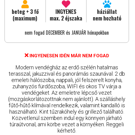
beteg + 3 fő
INGYENES
háziállat
(maximum)
max. 2 éjszaka
nem hozható
nem fogad DECEMBER és JANUÁR hónapokban
INGYENESEN IDÉN MÁR NEM FOGAD
Modern vendégház az erdő szélén hatalmas
terasszal, jakuzzival és panorámás szaunával. 2 db
emeleti hálószoba, nappali, jól felszerelt konyha,
zuhanyzós fürdőszoba, WIFI és okos TV várja a
vendégeket. Az emeletre lépcső vezet
(mozgáskorlátozottnak nem ajánlott). A szálláshely
fűtő-hűtő klímával rendelkezik, valamint kandalló is
használható. Kint tűzrakóhely és grillező található.
Közvetlenül szemben indul egy könnyen járható
túraútvonal, ami körbe vezet a környéken. Reggeli
kérhető.